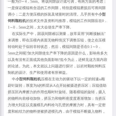
一般为O～4．5mm。将该间隙设计成可调，有两方面的考虑：
一是保证模辊有合适的工作间隙，特别是模辊磨损后可将间隙
调小；二是方便压模的拆装及堵塞时的清理。几乎所有中
小型
饲料颗粒机
的技术文件及资料均推荐，模辊的工作间隙应在0．
1～0．5mm之间，太大会使生产率下降。
在实际生产中，因该间隙难以测量，故常采用“间断接触法”
来调整，即在压模内表面无物料情况下调整压辊，使之在压模
转动时处于似转非转状态．然后，模辊间隙是否在0.1～0．
5mm之间呢?加大间隙使生产率下降的原因是什么，影响有多大
以及有没有正面或其他负面影响?迄今为止，还鲜见这方面内容
的论述。为此，本文就以上问题进行探讨，以祈对颗粒饲料压
制机的设计、生产和使用者有所裨益。
中
小型饲料颗粒机
压模在主动力的驱动下以一定的转速ω顺
尉针旋转；厚度为h的料层从A点开始被摄进挤压区；压辊借助
挤压区内摩擦力的作用也顺时针旋转。随着模辊的旋转，摄入
的物料向前移动加快，挤压力和物料密度度逐渐增加；当挤压
力增大到足以克服模孔内料栓与孔壁的摩擦力时，具有一定密
度和粘结力的物料便被挤进模孔内．由于模辊不断摄入物料，