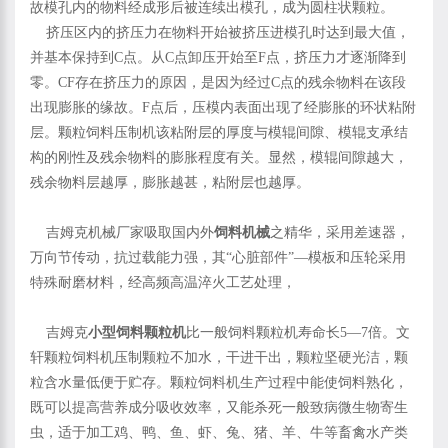
故模孔内的物料经成形后被连续出模孔，成为圆柱状颗粒。
挤压区内的挤压力在物料开始被挤压进模孔时达到最大值，
并基本保持到C点。从C点卸压开始至F点，挤压力才逐渐降到
零。CF存在挤压力的原因，是因为经过C点的残余物料在该段
出现膨胀的缘故。F点后，压模内表面出现了经膨胀的环状粘附
层。颗粒饲料压制机该粘附层的厚度与模辊间隙、模辊支承结
构的刚性及残余物料的膨胀程度有关。显然，模辊间隙越大，
残余物料层越厚，膨胀越甚，粘附层也越厚。
吉姆克机械厂家吸取国内外
饲料机械
之精华，采用差速器，
万向节传动，抗过载能力强，其“心脏部件”—模板和压轮采用
特殊耐磨材料，经高频高温淬火工艺处理，
吉姆克
小型饲料颗粒机
比一般饲料颗粒机寿命长5—7倍。文
轩颗粒饲料机压制颗粒不加水，干进干出，颗粒坚硬光洁，颗
粒含水量低便于贮存。颗粒饲料机生产过程中能使饲料熟化，
既可以提高营养成分吸收效率，又能杀死一般致病微生物寄生
虫，适于加工鸡、鸭、鱼、虾、兔、猪、羊、牛等畜禽水产类