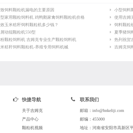
导致饲料颗粒机漏电的主要原因
小型饲料
新型家用颗粒饲料机 鸡鸭鹅家禽饲料颗粒机价格
使用吉姆
高效玉米秸秆饲料颗粒机多少钱？
饲料颗粒
屑动辊颗粒机550型
夏季猪饲
粉颗粒饲料机 吉姆克专业生产颗粒饲料机
热列祝贺吉
米秸秆饲料颗粒机-养殖专用饲料机械
吉姆克饲
快捷导航
联系我们
关于吉姆克
邮箱：info@hnkeliji.com
产品中心
邮编：455000
颗粒机视频
地址：河南省安阳市高新区