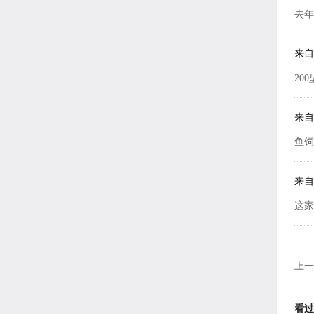
去年
来自
20
来自
鱼饲
来自
这家
上一
看过