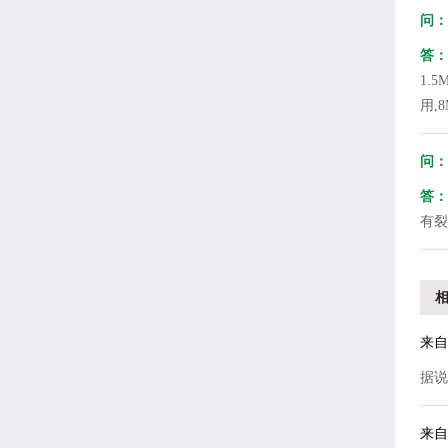
问：
答：
1.5
用,
问：
答：
有裂
来自
据说
来自