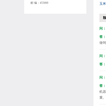
邮 编：455000
玉米
问：
答：
做饲
问：
答：
问：
答：
机器
重。