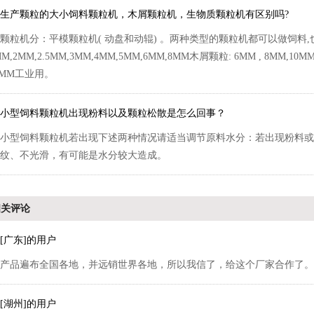
生产颗粒的大小饲料颗粒机，木屑颗粒机，生物质颗粒机有区别吗?
颗粒机分：平模颗粒机( 动盘和动辊) 。两种类型的颗粒机都可以做饲料
MM,2MM,2.5MM,3MM,4MM,5MM,6MM,8MM木屑颗粒: 6MM , 8MM,1
8MM工业用。
小型饲料颗粒机出现粉料以及颗粒松散是怎么回事？
小型饲料颗粒机若出现下述两种情况请适当调节原料水分：若出现粉料或
纹、不光滑，有可能是水分较大造成。
相关评论
[广东]的用户
产品遍布全国各地，并远销世界各地，所以我信了，给这个厂家合作了。
[湖州]的用户