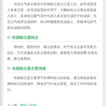
当含尘气体从移动式布袋除尘器入口进入后，由导流管进
入各单元室，在导流装置的作用下，大颗粒粉尘分离后直接落
入灰斗，其余粉尘随气流均匀进入各仓室过滤区中的滤袋，当
含尘气体穿过滤袋时，粉尘即被吸附在滤袋上，而被净化的气
体从滤袋内排除。
布袋除尘器特点
移动性、随意性好、吸尘效果佳、对于粉尘点多环境更为
适合；它可实施各点机台随意控制；避免电力资源浪费.价格实
惠，吸尘效果好。
布袋除尘器主要用途
布袋除尘器主要用于碎屑和粉尘的收集。通过风机收集碎
屑和粉尘到布袋中，降低空气中灰尘密度，保证工作环境的清
洁。
上一篇：
螺旋上料机