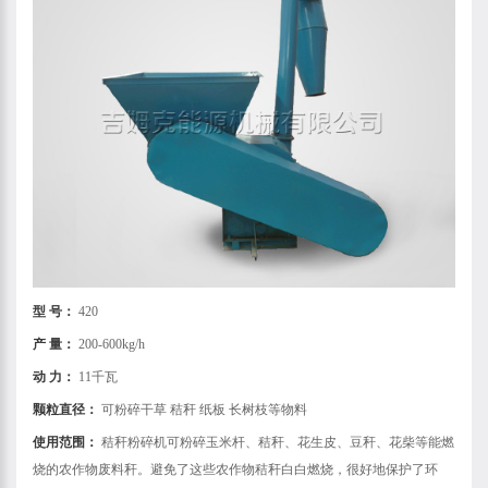
型 号：
420
产 量：
200-600kg/h
动 力：
11千瓦
颗粒直径：
可粉碎干草 秸秆 纸板 长树枝等物料
使用范围：
秸秆粉碎机可粉碎玉米杆、秸秆、花生皮、豆秆、花柴等能燃
烧的农作物废料秆。避免了这些农作物秸秆白白燃烧，很好地保护了环