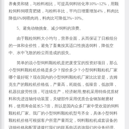
养禽类和猪，与粉料相比，可提高饲料转化率10%~12%，用颗
粒饲料饲喂育肥猪，与粉料丰比，平均日增重增加4%，料肉比
降低6%饲喂肉鸡，料肉比可降低3%~10%。
5、避免动物挑食、减少饲料的浪费。
由于颗粒饲料大小均匀，营养全面，从而保证了日粮组分
的一体和全价性，避免了畜禽按其适口性挑选饲料，降低空
中、水中飞散的粉尘而造成的损失。
简单的说小型饲料颗粒机是把废变宝的投资好项目，那么
小型饲料颗粒机价格是多少？报价多少？小型饲料颗粒机厂家
哪个最好呢？现在国内的小型饲料颗粒机厂家比比皆是，吉姆
克生产的颗粒机价格低，产量高，耗能低，低噪音，低故障，
机器抗疲劳性强，可连续生产，经济耐用;整机采用特殊优质材
料和先进连轴传动装置，关键部件采用优质合金钢加耐磨材
料，使用寿命延长5-7倍，所以是国内众多厂家中受欢迎的饲料
颗粒机厂家。我厂的小型饲料颗粒机型号齐全，具体小型饲料
颗粒机价格可根据客户所需产量而定，饲料颗粒机成套设备的
详细价格和配置请拨打我们的联系电话咨询我们的业务经理。