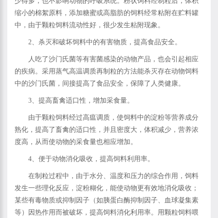
少得多，也不影响动物的呼吸系统。粉状饲料经制粒后，体积
缩小的棉絮原料，添加糖蜜或高脂肪的饲料经常粘附在贮料罐
中，由于颗粒饲料流动性好，很少发生粘附现象。
2、杀灭和破坏饲料中的有害物质，提高食品安全。
人吃了沙门氏菌等有害菌感染的动物产品，也会引起相应
的疾病。采用蒸气高温调质再制粒的方法能杀灭存在动物饲料
中的沙门氏菌，间接提高了食品安全，保障了人类健康。
3、提高畜禽适口性，增加采食量。
由于颗粒饲料经过高瘟调质，使饲料中的淀粉等营养成分
熟化，提高了畜禽的适口性，并且密度大，体积减少，营养浓
度高，从而使动物的采食量也相应增加。
4、便于动物消化吸收，提高饲料利用率。
在制粒过程中，由于水分、温度和压力的综合作用，饲料
发生一些理化反应，淀粉糊化，能使动物更有效地消化吸收；
某些有毒物质或抑制因子（如胰蛋白酶抑制因子、血球凝集素
等）因热作用而被破坏，提高饲料消化利用率。用颗粒饲料喂