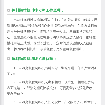
饲料颗粒机-电机C型工作原理：
电动机16通过齿轮箱2驱动主轴，主轴带动磨盘11转动，压
辊8绕压辊轴旋转主轴转动的同时带动压辊自转。生物质原料被
送入平模机的喂料室，物料均落在平模上。主轴带动磨盘转
动，压辊连续不断地滚过料层，将物料挤压进入模孔，物料在
模孔中经历成型、保型等过程，一定时间后以圆柱状态被挤
出，切刀将物料切断，形成颗粒，甩料盘将颗粒送出。
饲料颗粒机-电机C型优势：
1、吉姆克颗粒饲料机出料均匀、颗粒平滑，并且产量增加
了50%
2、吉姆克颗粒饲料机制出的颗粒一次成型，颗粒硬度高、
表面光洁、内部熟化程度比较充分，可提高营养的消化吸收。
更利于储存。
3、吉姆克颗粒饲料机人性化设计、占地面积小，噪音低，