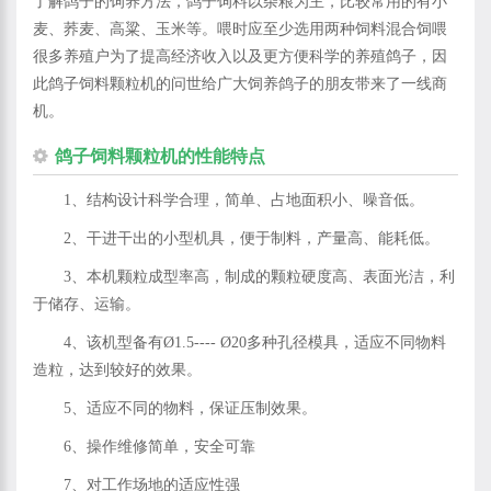
了解鸽子的饲养方法，鸽子饲料以杂粮为主，比较常用的有小
麦、荞麦、高粱、玉米等。喂时应至少选用两种饲料混合饲喂
很多养殖户为了提高经济收入以及更方便科学的养殖鸽子，因
此鸽子饲料颗粒机的问世给广大饲养鸽子的朋友带来了一线商
机。
鸽子饲料颗粒机的性能特点
1、结构设计科学合理，简单、占地面积小、噪音低。
2、干进干出的小型机具，便于制料，产量高、能耗低。
3、本机颗粒成型率高，制成的颗粒硬度高、表面光洁，利
于储存、运输。
4、该机型备有Ø1.5---- Ø20多种孔径模具，适应不同物料
造粒，达到较好的效果。
5、适应不同的物料，保证压制效果。
6、操作维修简单，安全可靠
7、对工作场地的适应性强